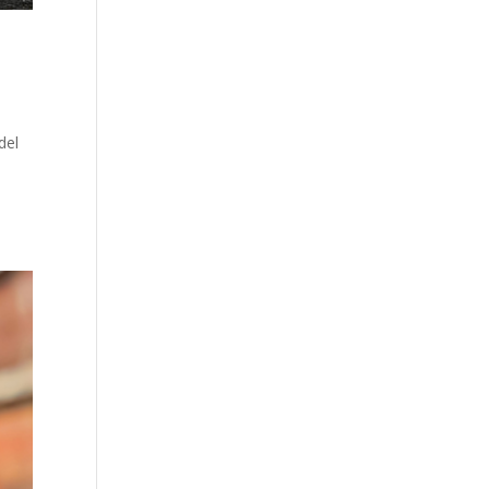
del
o